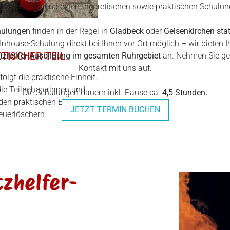
st verpflichtend einen theoretischen sowie praktischen Schulung
ulungen
finden in der Regel in
Gladbeck
oder
Gelsenkirchen stat
e Inhouse-Schulung direkt bei Ihnen vor Ort möglich – wir bieten I
TISCHER TEIL
zhelfer-Ausbildung im gesamten Ruhrgebiet
an. Nehmen Sie ger
Kontakt mit uns auf.
folgt die praktische Einheit.
die Teilnehmerinnen und
Die Schulungen dauern inkl. Pause ca.
4,5 Stunden.
den praktischen Einsatz von
JETZT TERMIN BUCHEN
euerlöschern.
z­helfer-