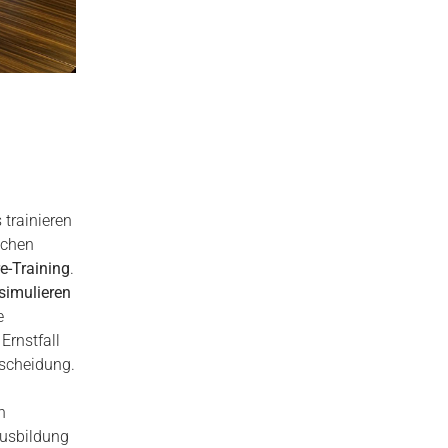
 trainieren
schen
re-Training
.
simulieren
e
Ernstfall
ntscheidung.
n
Ausbildung