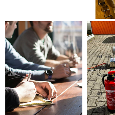
Echte Flam
Ihre
Löschtrai
Warum? We
Entschei
nicht nur, 
DGUV ‑ In