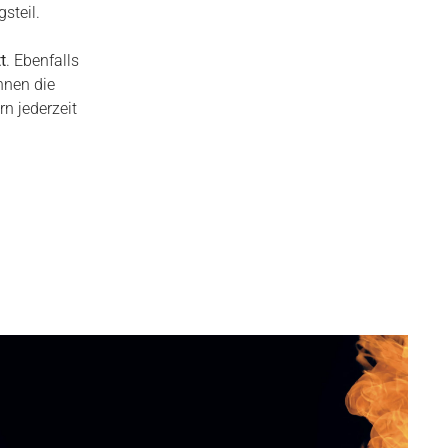
steil.
t
. Ebenfalls
hnen die
n jederzeit