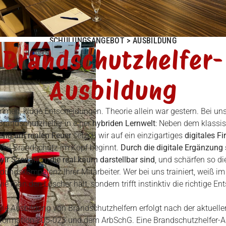
SCHULUNGSANGEBOT > AUSBILDUNG
Brandschutzhelfer­-
Ausbildung
men, kluge Entscheidungen. Theorie allein war gestern. Bei uns
 Brandschutzhelfer in einer
hybriden Lernwelt
: Neben dem klassi
ning am realen Feuer
setzen wir auf ein einzigartiges
digitales Fi
il Brandschutz im Kopf beginnt.
Durch die digitale Ergänzung 
wir Szenarien, die real kaum darstellbar sind
, und schärfen so di
dungskompetenz Ihrer Mitarbeiter. Wer bei uns trainiert, weiß im 
wie man den Löscher hält, sondern trifft instinktiv die richtige E
Die Ausbildung von Brandschutzhelfern erfolgt nach der aktuelle
formation 205‑023 und dem ArbSchG. Eine Brandschutzhelfer-